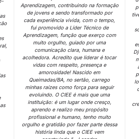
o-
Aprendizagem, contribuindo na formação
p
de jovens e sendo transformado por
ti
as
cada experiência vivida, com o tempo,
ção
fui promovido a Líder Técnico de
s
Aprendizagem, função que exerço com
es
muito orgulho, guiado por uma
e
ral,
comunicação clara, humana e
Dj
acolhedora. Acredito que liderar é tocar
m
vidas com respeito, presença e
amorosidade! Nascido em
p
das
Queimadas/BA, no sertão, carrego
l
minhas raízes como força para seguir
evoluindo. O CIEE é mais que uma
e
instituição: é um lugar onde cresço,
cr
 as
aprendo e realizo meu propósito
profissional e humano, tenho muito
orgulho e gratidão por fazer parte dessa
história linda que o CIEE vem