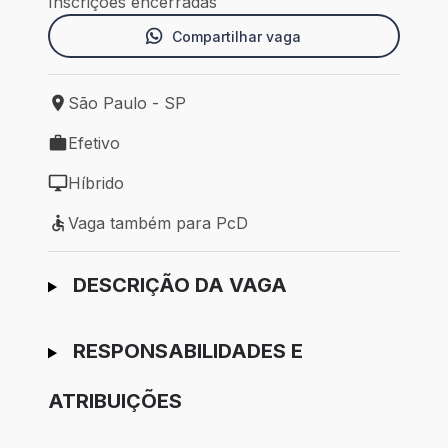
Inscrições encerradas
Compartilhar vaga
São Paulo - SP
Local de trabalho: São Paulo - SP
Efetivo
Tipo de vaga: Efetivo
Híbrido
Modelo de trabalho: Híbrido
Vaga também para PcD
Vaga também para PcD
Ir para candidatura
DESCRIÇÃO DA VAGA
RESPONSABILIDADES E
ATRIBUIÇÕES